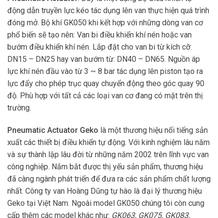
động dẫn truyền lực kéo tác dụng lên van thực hiện quá trình
đóng mở. Bộ khí GK050 khi kết hợp với những dòng van cơ
phổ biến sẽ tạo nên: Van bi điều khiển khí nén hoặc van
bướm điều khiển khí nén. Lắp đặt cho van bi từ kích cỡ:
DN15 – DN25 hay van bướm từ: DN40 – DN65. Nguồn áp
lực khí nén đầu vào từ 3 ~ 8 bar tác dụng lên piston tạo ra
lực đẩy cho phép trục quay chuyển động theo góc quay 90
độ. Phù hợp với tất cả các loại van cơ đang có mặt trên thị
trường.
Pneumatic Actuator Geko
là một thương hiệu nổi tiếng sản
xuất các thiết bị điều khiển tự động. Với kinh nghiệm lâu năm
và sự thành lập lâu đời từ những năm 2002 trên lĩnh vực van
công nghiệp. Nắm bắt được thị yếu sản phẩm, thương hiệu
đã càng ngành phát triển để đưa ra các sản phẩm chất lượng
nhất. Công ty van Hoàng Dũng tự hào là đại lý thương hiệu
Geko tại Việt Nam. Ngoài model GK050 chúng tôi còn cung
cấp thêm các model khác như:
GK063, GK075, GK083,