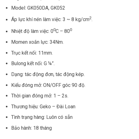
Model: GK050DA, GK052
2
Áp lực khí nén làm việc: 3 ~ 8 kg/cm
.
0
0
Nhiệt độ làm việc: 0
C – 80
Momen xoắn lực: 34Nm.
Trục kết nối: 11mm.
Bulong kết nối: G ¼”.
Dạng: tác động đơn, tác động kép.
Kiểu đóng mở: ON/OFF góc 90 độ.
Thời gian đóng mở: 1 – 2s.
Thương hiệu: Geko – Đài Loan
Tình trạng hàng: Luôn có sẵn
Bảo hành: 18 tháng