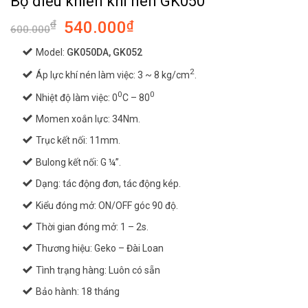
Bộ điều khiển khí nén GK050
Giá
Giá
₫
540.000
₫
600.000
gốc
hiện
Model:
GK050DA, GK052
là:
tại
600.000₫.
là:
2
Áp lực khí nén làm việc: 3 ~ 8 kg/cm
.
540.000₫.
0
0
Nhiệt độ làm việc: 0
C – 80
Momen xoắn lực: 34Nm.
Trục kết nối: 11mm.
Bulong kết nối: G ¼”.
Dạng: tác động đơn, tác động kép.
Kiểu đóng mở: ON/OFF góc 90 độ.
Thời gian đóng mở: 1 – 2s.
Thương hiệu: Geko – Đài Loan
Tình trạng hàng: Luôn có sẵn
Bảo hành: 18 tháng