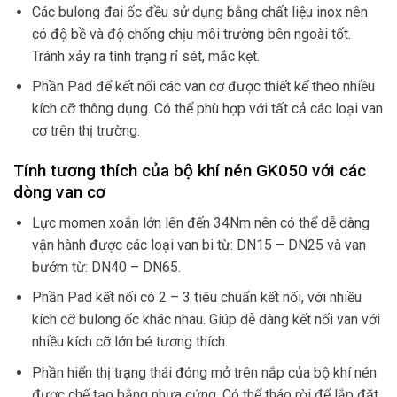
Các bulong đai ốc đều sử dụng bằng chất liệu inox nên
có độ bề và độ chống chịu môi trường bên ngoài tốt.
Tránh xảy ra tình trạng rỉ sét, mắc kẹt.
Phần Pad để kết nối các van cơ được thiết kế theo nhiều
kích cỡ thông dụng. Có thể phù hợp với tất cả các loại van
cơ trên thị trường.
Tính tương thích của bộ khí nén GK050 với các
dòng van cơ
Lực momen xoắn lớn lên đến 34Nm nên có thể dễ dàng
vận hành được các loại van bi từ: DN15 – DN25 và van
bướm từ: DN40 – DN65.
Phần Pad kết nối có 2 – 3 tiêu chuẩn kết nối, với nhiều
kích cỡ bulong ốc khác nhau. Giúp dễ dàng kết nối van với
nhiều kích cỡ lớn bé tương thích.
Phần hiển thị trạng thái đóng mở trên nắp của bộ khí nén
được chế tạo bằng nhựa cứng. Có thể tháo rời để lắp đặt