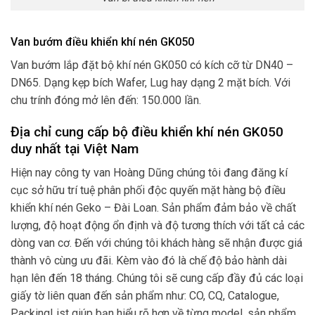
Van bướm điều khiển khí nén GK050
Van bướm lắp đặt bộ khí nén GK050 có kích cỡ từ DN40 –
DN65. Dạng kẹp bích Wafer, Lug hay dạng 2 mặt bích. Với
chu trính đóng mở lên đến: 150.000 lần.
Địa chỉ cung cấp bộ điều khiển khí nén GK050
duy nhất tại Việt Nam
Hiện nay công ty van Hoàng Dũng chúng tôi đang đăng kí
cục sở hữu trí tuệ phân phối độc quyến mặt hàng bộ điều
khiển khí nén Geko – Đài Loan. Sản phẩm đảm bảo về chất
lượng, độ hoạt động ổn định và độ tương thích với tất cả các
dòng van cơ. Đến với chúng tôi khách hàng sẽ nhận được giá
thành vô cùng ưu đãi. Kèm vào đó là chế độ bảo hành dài
hạn lên đến 18 tháng. Chúng tôi sẽ cung cấp đầy đủ các loại
giấy tờ liên quan đến sản phẩm như: CO, CQ, Catalogue,
PackingList giúp bạn hiểu rõ hơn về từng model, sản phẩm.