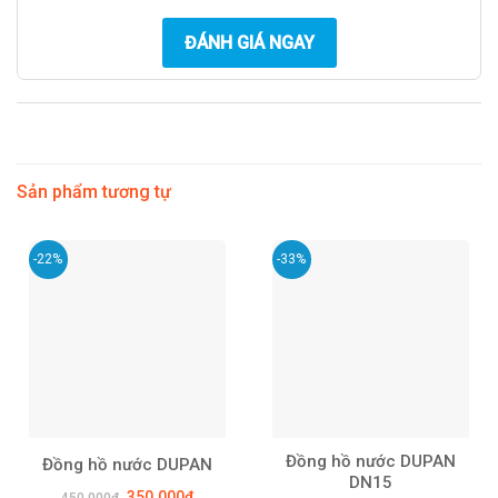
ĐÁNH GIÁ NGAY
Sản phẩm tương tự
-22%
-33%
Đồng hồ nước DUPAN
Đồng hồ nước DUPAN
DN15
Giá
Giá
350.000
₫
450.000
₫