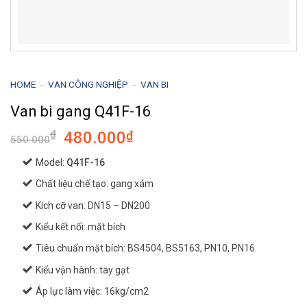
HOME
-
VAN CÔNG NGHIỆP
-
VAN BI
Van bi gang Q41F-16
Giá
Giá
₫
480.000
₫
550.000
gốc
hiện
Model:
Q41F-16
là:
tại
550.000₫.
là:
Chất liệu chế tạo: gang xám
480.000₫.
Kích cỡ van: DN15 – DN200
Kiểu kết nối: mặt bích
Tiêu chuẩn mặt bích: BS4504, BS5163, PN10, PN16.
Kiểu vận hành: tay gạt
Áp lực làm việc: 16kg/cm2