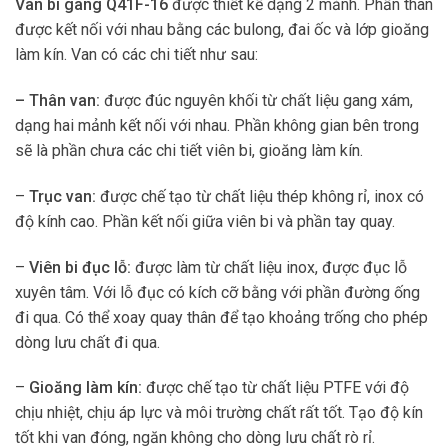
Van bi gang Q41F-16
được thiết kế dạng 2 mảnh. Phần thân
được kết nối với nhau bằng các bulong, đai ốc và lớp gioăng
làm kín. Van có các chi tiết như sau:
– Thân van:
được đúc nguyên khối từ chất liệu gang xám,
dạng hai mảnh kết nối với nhau. Phần không gian bên trong
sẽ là phần chưa các chi tiết viên bi, gioăng làm kín.
–
Trục van:
được chế tạo từ chất liệu thép không rỉ, inox có
độ kính cao. Phần kết nối giữa viên bi và phần tay quay.
–
Viên bi đục lỗ:
được làm từ chất liệu inox, được đục lỗ
xuyên tâm. Với lỗ đục có kích cỡ bằng với phần đường ống
đi qua. Có thể xoay quay thân để tạo khoảng trống cho phép
dòng lưu chất đi qua.
–
Gioăng làm kín:
được chế tạo từ chất liệu PTFE với độ
chịu nhiệt, chịu áp lực và môi trường chất rất tốt. Tạo độ kín
tốt khi van đóng, ngăn không cho dòng lưu chất rò rỉ.