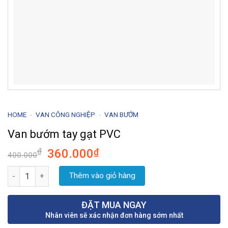
HOME
-
VAN CÔNG NGHIỆP
-
VAN BƯỚM
Van bướm tay gạt PVC
Giá
Giá
₫
360.000
₫
400.000
gốc
hiện
Van bướm tay gạt PVC số lượng
là:
tại
Thêm vào giỏ hàng
400.000₫.
là:
360.000₫.
ĐẶT MUA NGAY
Nhân viên sẽ xác nhận đơn hàng sớm nhất