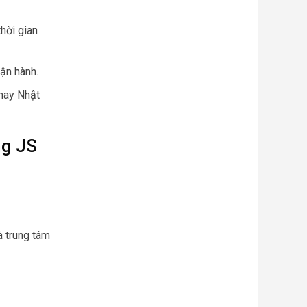
hời gian
vận hành.
hay Nhật
ng JS
à trung tâm