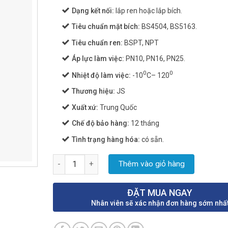
Dạng kết nối
:
lắp ren hoặc lắp bích.
Tiêu chuẩn
mặt bích
:
BS4504, BS5163.
Tiêu chuẩn ren:
BSPT, NPT
Áp lực làm việc:
PN10, PN16, PN25.
0
0
Nhiệt độ làm việc:
-10
C– 120
Thương hiệu:
JS
Xuất xứ:
Trung Quốc
Chế độ bảo hàng:
12 tháng
Tình trạng hàng hóa:
có sẵn.
Van cổng gang JS số lượng
Thêm vào giỏ hàng
ĐẶT MUA NGAY
Nhân viên sẽ xác nhận đơn hàng sớm nhấ