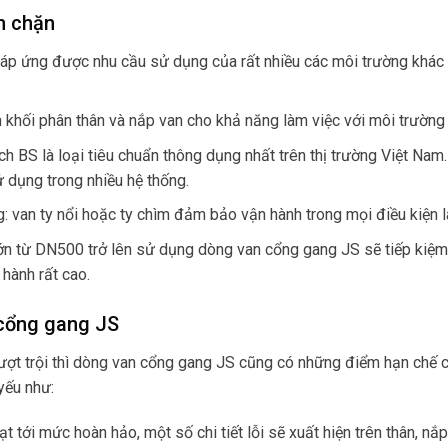
n chặn
 đáp ứng được nhu cầu sử dụng của rất nhiều các môi trường khác
 khối phân thân và nắp van cho khả năng làm việc với môi trường 
ch BS là loại tiêu chuẩn thông dụng nhất trên thị trường Việt Nam.
 dụng trong nhiều hệ thống.
g: van ty nổi hoặc ty chìm đảm bảo vận hành trong mọi điều kiện l
ớn từ DN500 trở lên sử dụng dòng van cổng gang JS sẽ tiếp kiệm
 hành rất cao.
cổng gang JS
ượt trội thì dòng van cổng gang JS cũng có những điểm hạn chế 
yếu như:
 tới mức hoàn hảo, một số chi tiết lỗi sẽ xuất hiện trên thân, nắp,