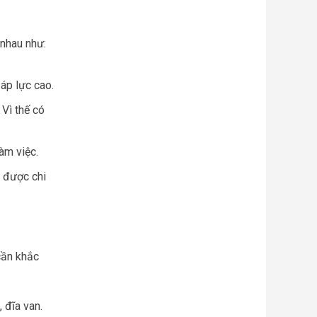
 nhau như:
áp lực cao.
 Vì thế có
àm việc.
 được chi
cần khắc
 đĩa van.