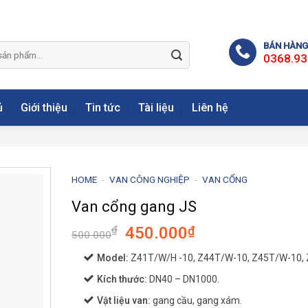
BÁN HÀN
0368.93
ủ
Giới thiệu
Tin tức
Tài liệu
Liên hệ
HOME
-
VAN CÔNG NGHIỆP
-
VAN CỔNG
Van cổng gang JS
Giá
Giá
₫
450.000
₫
500.000
gốc
hiện
Model:
Z41T/W/H -10, Z44T/W-10, Z45T/W-10, 
là:
tại
500.000₫.
là:
Kích thước:
DN40 – DN1000.
450.000₫.
Vật liệu van
:
gang cầu, gang xám.