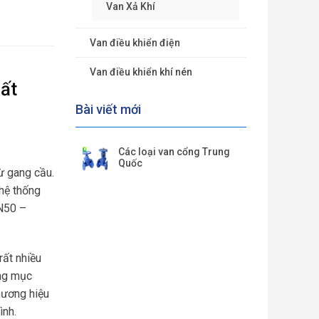
Van Xả Khí
Van điều khiển điện
Van điều khiển khí nén
ất
Bài viết mới
Các loại van cổng Trung
Quốc
ừ gang cầu.
 hệ thống
DN50 –
rất nhiều
ừng mục
hương hiệu
ình.