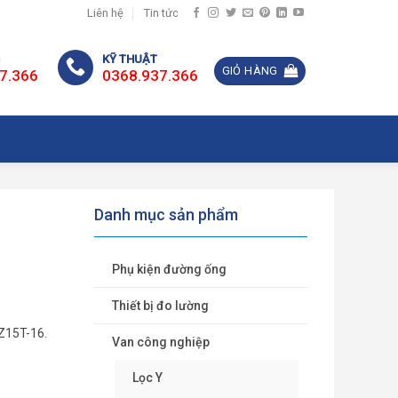
Liên hệ
Tin tức
G
KỸ THUẬT
GIỎ HÀNG
7.366
0368.937.366
Danh mục sản phẩm
Phụ kiện đường ống
Thiết bị đo lường
Z15T-16.
Van công nghiệp
Lọc Y