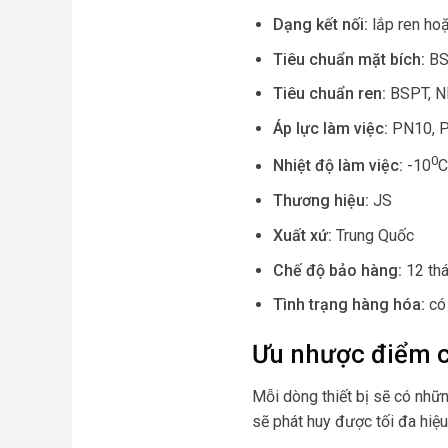
Dạng kết nối
:
lắp ren hoặ
Tiêu chuẩn
mặt bích
:
BS
Tiêu chuẩn ren:
BSPT, 
Áp lực làm việc:
PN10, 
0
Nhiệt độ làm việc:
-10
C
Thương hiệu:
JS
Xuất xứ:
Trung Quốc
Chế độ bảo hàng:
12 th
Tình trạng hàng hóa:
có
Ưu nhược điểm c
Mỗi dòng thiết bị sẽ có nhữ
sẽ phát huy được tối đa hiệ