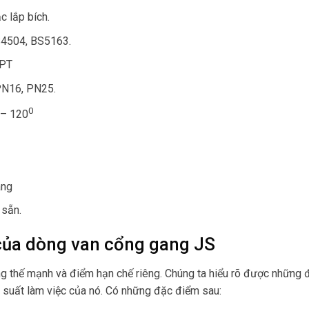
c lắp bích.
4504, BS5163.
NPT
PN16, PN25.
0
– 120
áng
 sẵn.
ủa dòng van cổng gang JS
ng thế mạnh và điểm hạn chế riêng. Chúng ta hiểu rõ được những 
u suất làm việc của nó. Có những đặc điểm sau: